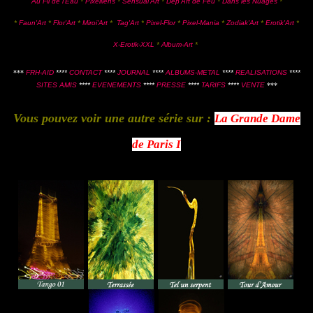
Au Fil de l'Eau
*
Pixelliens
*
Sensual'Art
*
Dep'Art de Feu
*
Dans les Nuages
*
*
Faun'Art
*
Flor'Art
*
Miroi'Art
*
Tag'Art
*
Pixel-Flor
*
Pixel-Mania
*
Zodiak'Art
*
Erotik'Art
*
X-Erotik-XXL
*
Album-Art
*
***
FRH-AID
****
CONTACT
****
JOURNAL
****
ALBUMS-METAL
****
REALISATIONS
****
SITES AMIS
****
EVENEMENTS
****
PRESSE
****
TARIFS
****
VENTE
***
Vous pouvez voir une autre série sur :
La Grande Dame
de Paris I