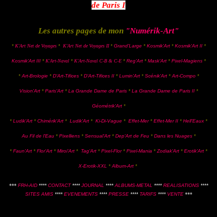
de Paris I
Les autres pages de mon
"Numérik-Art"
*
-
K'Art Net de Voyages
*
-
K'Art Net de Voyages II
*
Grand'Large
*
Kosmik'Art
*
Kosmik'Art II
*
Kosmik'Art III
*
K'Art-Naval
*
-
K'Art-Naval C-B & C-E
*
Reg'Art
*
Mask'Art
*
Pixel-Magiens
*
*
-
Art-Brologie
*
D'Art-Tifices
*
D'Art-Tifices II
*
Lumin'Art
*
Scénik'Art
*
Art-Compo
*
Vision'Art
*
Paris'Art
*
La Grande Dame de Paris
*
La Grande Dame de Paris II
*
Géométrik'Art
*
*
Ludik'Art
*
Chimérik'Art
*
Ludik'Art
*
Ki-Di-Vague
*
Effet-Mer
*
Effet-Mer II
*
Hell'Eaux
*
Au Fil de l'Eau
*
Pixelliens
*
Sensual'Art
*
Dep'Art de Feu
*
Dans les Nuages
*
*
Faun'Art
*
Flor'Art
*
Miroi'Art
*
Tag'Art
*
Pixel-Flor
*
Pixel-Mania
*
Zodiak'Art
*
Erotik'Art
*
X-Erotik-XXL
*
Album-Art
*
***
FRH-AID
****
CONTACT
****
JOURNAL
****
ALBUMS-METAL
****
REALISATIONS
****
SITES AMIS
****
EVENEMENTS
****
PRESSE
****
TARIFS
****
VENTE
***