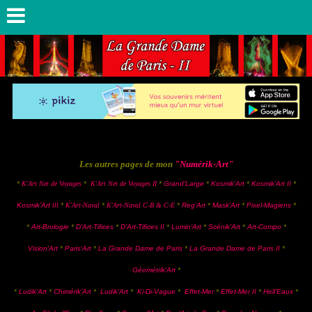
Les autres pages de mon
"Numérik-Art"
*
-
K'Art Net de Voyages
*
-
K'Art Net de Voyages II
*
Grand'Large
*
Kosmik'Art
*
Kosmik'Art II
*
Kosmik'Art III
*
K'Art-Naval
*
-
K'Art-Naval C-B & C-E
*
Reg'Art
*
Mask'Art
*
Pixel-Magiens
*
*
-
Art-Brologie
*
D'Art-Tifices
*
D'Art-Tifices II
*
Lumin'Art
*
Scénik'Art
*
Art-Compo
*
Vision'Art
*
Paris'Art
*
La Grande Dame de Paris
*
La Grande Dame de Paris II
*
Géométrik'Art
*
*
Ludik'Art
*
Chimérik'Art
*
Ludik'Art
*
Ki-Di-Vague
*
Effet-Mer
*
Effet-Mer II
*
Hell'Eaux
*